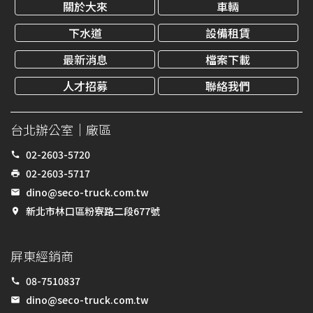
關於大來
車輛
下水道
設備租賃
最新消息
檔案下載
人才招募
聯絡我們
台北辦公室｜廠區
02-2603-5720
call
02-2603-5717
print
dino@seco-truck.com.tw
email
新北市林口區粉寮路二段677號
place
屏東經銷商
08-7510837
call
dino@seco-truck.com.tw
email