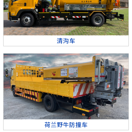
清沟车
荷兰野牛防撞车