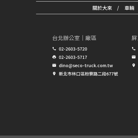
關於大來
車輛
台北辦公室｜廠區
屏
02-2603-5720
call
call
02-2603-5717
print
email
dino@seco-truck.com.tw
email
place
新北市林口區粉寮路二段677號
place