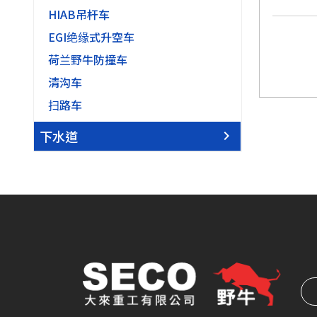
HIAB吊杆车
EGI绝缘式升空车
荷兰野牛防撞车
清沟车
扫路车
下水道