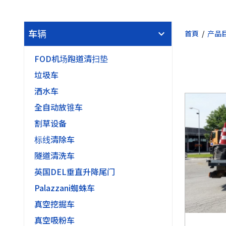
车辆
首頁
产品目
FOD机场跑道清扫垫
垃圾车
洒水车
全自动放锥车
割草设备
标线清除车
隧道清洗车
英国DEL垂直升降尾门
Palazzani蜘蛛车
真空挖掘车
真空吸粉车