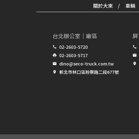
關於大來
車輛
台北辦公室｜廠區
屏
02-2603-5720
call
call
02-2603-5717
print
email
dino@seco-truck.com.tw
email
place
新北市林口區粉寮路二段677號
place