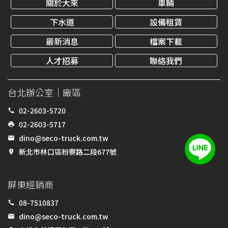
關於大來
車輛
下水道
設備租賃
最新消息
檔案下載
人才招募
聯絡我們
台北辦公室｜廠區
02-2603-5720
call
02-2603-5717
print
dino@seco-truck.com.tw
email
新北市林口區粉寮路二段677號
place
屏東經銷商
08-7510837
call
dino@seco-truck.com.tw
email