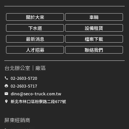
關於大來
車輛
下水道
設備租賃
最新消息
檔案下載
人才招募
聯絡我們
台北辦公室｜廠區
02-2603-5720
call
02-2603-5717
print
dino@seco-truck.com.tw
email
新北市林口區粉寮路二段677號
place
屏東經銷商