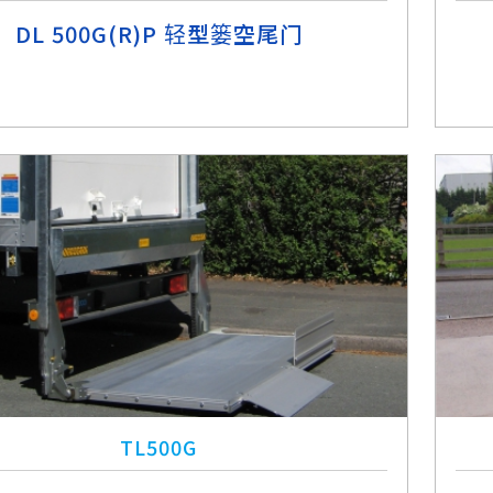
DL 500G(R)P 轻型篓空尾门
TL500G