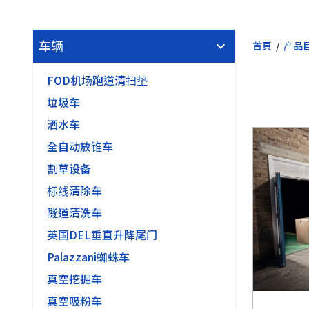
车辆
首頁
产品目
FOD机场跑道清扫垫
垃圾车
洒水车
全自动放锥车
割草设备
标线清除车
隧道清洗车
英国DEL垂直升降尾门
Palazzani蜘蛛车
真空挖掘车
真空吸粉车