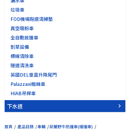
灑水車
垃圾車
FOD機場跑道清掃墊
真空吸粉車
全自動放錐車
割草設備
標線清除車
隧道清洗車
英國DEL垂直升降尾門
Palazzani蜘蛛車
HIAB吊桿車
下水道
首頁
產品目錄
車輛
荷蘭野牛防撞車(緩撞車)