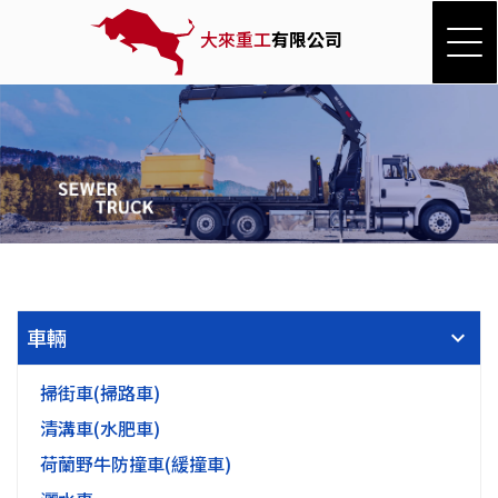
大來重工
有限公司
車輛
掃街車(掃路車)
清溝車(水肥車)
荷蘭野牛防撞車(緩撞車)