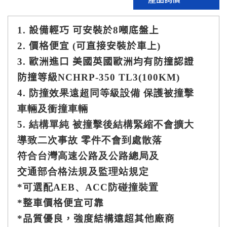
1.
設備輕巧 可安裝於8
噸底盤上
2.
價格便宜 (可直接安裝於車上)
3.
歐洲進口 美國英國歐洲均有防撞認證
防撞等級
NCHRP-350 TL3(100KM)
4. 防撞效果遠超同等級設備 保護被撞擊
車輛及衝撞車輛
5. 結構單純 被撞擊後結構緊縮不會擴大
導致二次事故 零件不會到處散落
符合台灣高速公路及公路總局及
交通部合格法規及監理站規定
*可選配AEB、ACC防碰撞裝置
*
整車價格便宜可靠
*
品質優良，強度結構遠超其他廠商