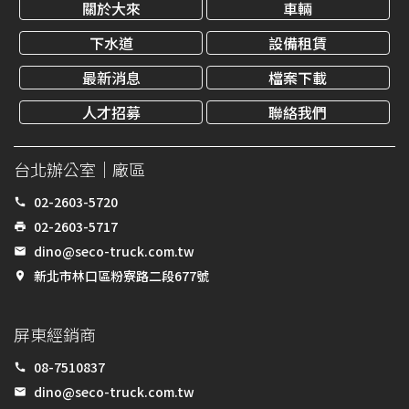
關於大來
車輛
下水道
設備租賃
最新消息
檔案下載
人才招募
聯絡我們
台北辦公室｜廠區
02-2603-5720
call
02-2603-5717
print
dino@seco-truck.com.tw
email
新北市林口區粉寮路二段677號
place
屏東經銷商
08-7510837
call
dino@seco-truck.com.tw
email